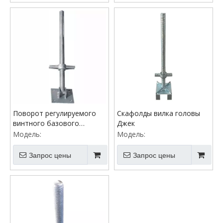
Поворот регулируемого
Скафолды вилка головы
винтного базового
Джек
домкрата
Модель:
Модель:
Запрос цены
Запрос цены